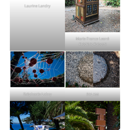
Laurine Landry
Marie France Lesné
Frédéric Falsetti
Stéphanie Lobry
PALAM