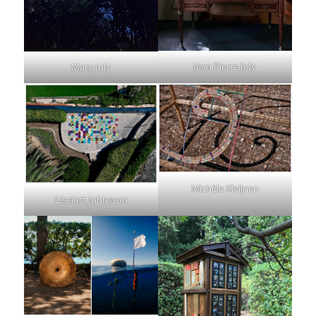
Jean Pierre Joly
Mary Joly
Michèle Kleijnen
Liselott Johnsson