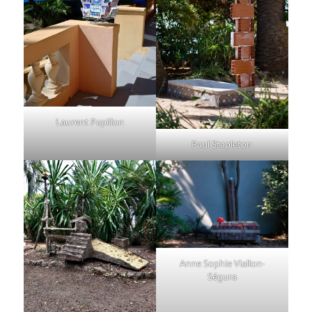
Laurent Papillon
Paul Stapleton
Anne Sophie Viallon-
Ségura