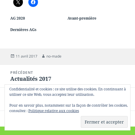
AG 2020
Avant-première
Dernières AGs
Publié
Auteur
11 avril 2017
no-made
le
Navigation
PRÉCÉDENT
de
Actualités 2017
Article
l’article
précédent :
Confidentialité et cookies : ce site utilise des cookies. En continuant à
utiliser ce site Web, vous acceptez leur utilisation.
SUIVANT
Dématérialisation
Article
Pour en savoir plus, notamment sur la façon de contrôler les cookies,
suivant :
consultez :
Politique relative aux cookies
Fièrement propulsé par WordPress