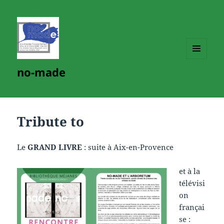
MENU
no-made
ET
WIDGETS
Tribute to
Le
GRAND LIVRE
: suite à Aix-en-Provence
et à la
télévisi
on
françai
se :