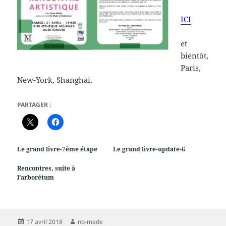
ICI
et
bientôt,
Paris,
New-York, Shanghai.
PARTAGER :
Le grand livre-7ème étape
Le grand livre-update-6
Rencontres, suite à
l’arborétum
Publié
Auteur
17 avril 2018
no-made