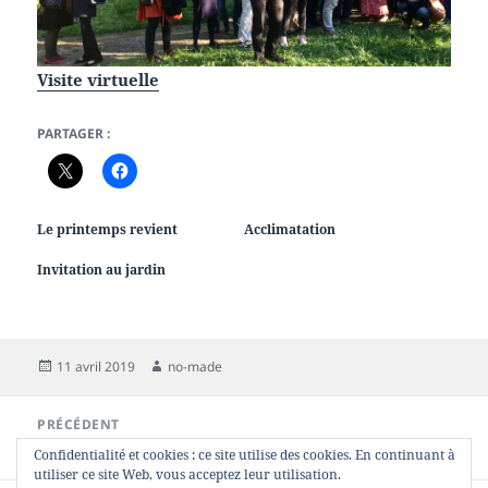
Visite virtuelle
PARTAGER :
Le printemps revient
Acclimatation
Invitation au jardin
Publié
Auteur
11 avril 2019
no-made
le
Navigation
PRÉCÉDENT
de
Invitation au jardin
Article
Confidentialité et cookies : ce site utilise des cookies. En continuant à
l’article
précédent :
utiliser ce site Web, vous acceptez leur utilisation.